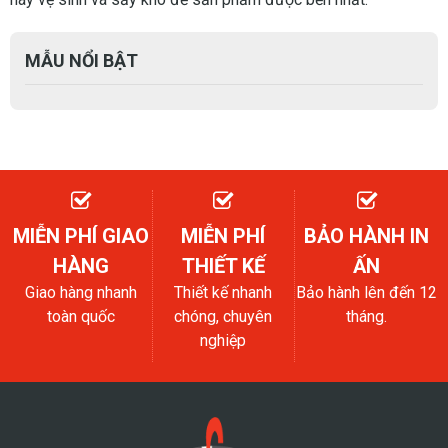
MẪU NỔI BẬT
MIỄN PHÍ GIAO
MIỄN PHÍ
BẢO HÀNH IN
HÀNG
THIẾT KẾ
ẤN
Giao hàng nhanh
Thiết kế nhanh
Bảo hành lên đến 12
toàn quốc
chóng, chuyên
tháng.
nghiệp