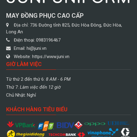
MAY ĐỒNG PHỤC CAO CẤP
Địa chỉ:
736 Đường tỉnh 825, Đức Hòa Đông, Đức Hòa,
Long An
Điện thoại:
0983196467
Email:
hi@juni.vn
Website:
https://www.juni.vn
GIỜ LÀM VIỆC
Từ thứ 2 đến thứ 6:
8 AM - 6 PM
Thứ 7:
Làm việc đến 12 giờ
Chủ Nhật: Nghỉ
KHÁCH HÀNG TIÊU BIỂU