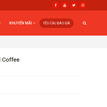
KHUYẾN MÃI
YÊU CẦU BÁO GIÁ
 Coffee