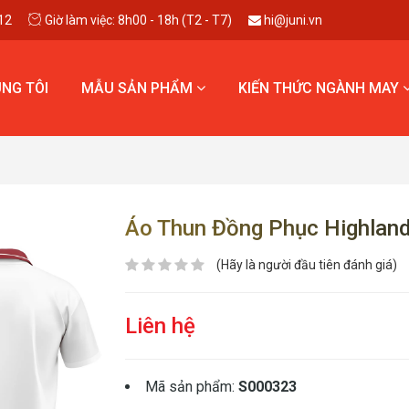
12
Giờ làm việc: 8h00 - 18h (T2 - T7)
hi@juni.vn
NG TÔI
MẪU SẢN PHẨM
KIẾN THỨC NGÀNH MAY
Áo Thun Đồng Phục Highland
(Hãy là người đầu tiên đánh giá)
Liên hệ
Mã sản phẩm:
S000323