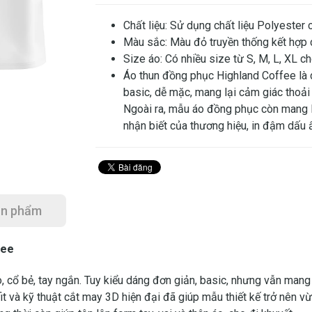
Chất liệu: Sử dụng chất liệu Polyester 
Màu sắc: Màu đỏ truyền thống kết hợp 
Size áo: Có nhiều size từ S, M, L, XL c
Áo thun đồng phục Highland Coffee là d
basic, dễ mặc, mang lại cảm giác thoải 
Ngoài ra, mẫu áo đồng phục còn mang lạ
nhận biết của thương hiệu, in đậm dấu ấ
ản phẩm
fee
o, cổ bẻ, tay ngắn. Tuy kiểu dáng đơn giản, basic, nhưng vẫn mang
 fit và kỹ thuật cắt may 3D hiện đại đã giúp mẫu thiết kế trở nên v