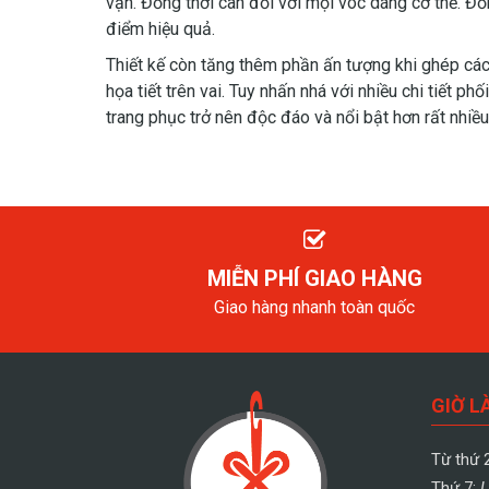
vặn. Đồng thời cân đối với mọi vóc dáng cơ thể. Đồn
điểm hiệu quả.
Thiết kế còn tăng thêm phần ấn tượng khi ghép cá
họa tiết trên vai. Tuy nhấn nhá với nhiều chi tiết 
trang phục trở nên độc đáo và nổi bật hơn rất nhiều
MIỄN PHÍ GIAO HÀNG
Giao hàng nhanh toàn quốc
GIỜ L
Từ thứ 
Thứ 7:
L