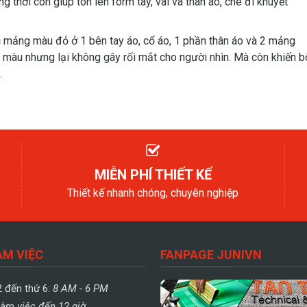
g thời còn giúp tôn lên form tay, vai và thân áo, che đi khuyết
c mảng màu đỏ ở 1 bên tay áo, cổ áo, 1 phần thân áo và 2 mảng
phối màu nhưng lại không gây rối mắt cho người nhìn. Mà còn khiến b
.
MIỄN PHÍ THIẾT KẾ
Thiết kế nhanh chóng, chuyên nghiệp
ÀM VIỆC
FANPAGE JUNIVN
2 đến thứ 6:
8 AM - 6 PM
àm việc đến 12 giờ