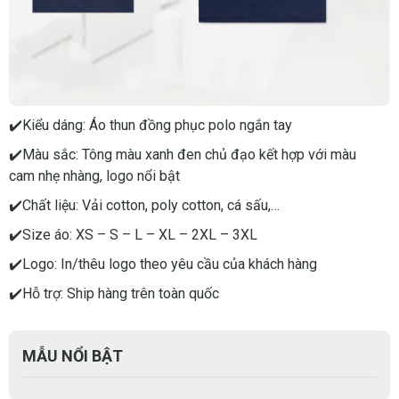
✔️Kiểu dáng: Áo thun đồng phục polo ngắn tay
✔️Màu sắc: Tông màu xanh đen chủ đạo kết hợp với màu
cam nhẹ nhàng, logo nổi bật
✔️Chất liệu: Vải cotton, poly cotton, cá sấu,…
✔️Size áo: XS – S – L – XL – 2XL – 3XL
✔️Logo: In/thêu logo theo yêu cầu của khách hàng
✔️Hỗ trợ: Ship hàng trên toàn quốc
MẪU NỔI BẬT