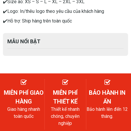
✔️Size áo: XS – S – L – XL – 2XL – 3XL
✔️Logo: In/thêu logo theo yêu cầu của khách hàng
✔️Hỗ trợ: Ship hàng trên toàn quốc
MẪU NỔI BẬT
MIỄN PHÍ GIAO
MIỄN PHÍ
BẢO HÀNH IN
HÀNG
THIẾT KẾ
ẤN
Giao hàng nhanh
Thiết kế nhanh
Bảo hành lên đến 12
toàn quốc
chóng, chuyên
tháng.
nghiệp