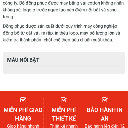
công ty. Bộ đồng phục được may bằng vải cotton không nhăn,
không xù, logo ở trước ngực tạo nên điểm nổi bật và sang
trọng.
Đồng phục được sản xuất dưới quy trình may công nghiệp
đồng bộ từ cắt vải, ra rập, in thêu logo, may số lượng lớn và
kiểm tra thành phẩm chặt chẽ theo tiêu chuẩn xuất khẩu.
MẪU NỔI BẬT
MIỄN PHÍ GIAO
MIỄN PHÍ
BẢO HÀNH IN
HÀNG
THIẾT KẾ
ẤN
Giao hàng nhanh
Thiết kế nhanh
Bảo hành lên đến 12