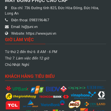
MAY ĐỒNG PHỤC CAO CẤP
Địa chỉ:
736 Đường tỉnh 825, Đức Hòa Đông, Đức Hòa,
Long An
Điện thoại:
0983196467
Email:
hi@juni.vn
Website:
https://www.juni.vn
GIỜ LÀM VIỆC
Từ thứ 2 đến thứ 6:
8 AM - 6 PM
Thứ 7:
Làm việc đến 12 giờ
Chủ Nhật: Nghỉ
KHÁCH HÀNG TIÊU BIỂU