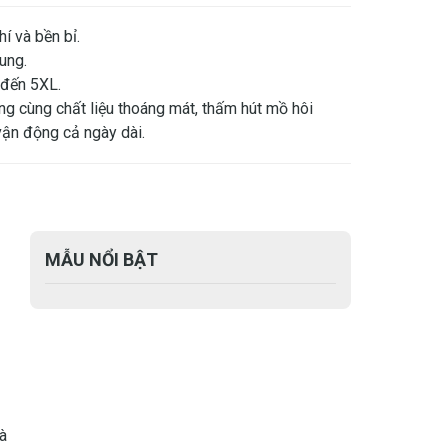
í và bền bỉ.
ung.
 đến 5XL.
rung cùng chất liệu thoáng mát, thấm hút mồ hôi
ận động cả ngày dài.
MẪU NỔI BẬT
à