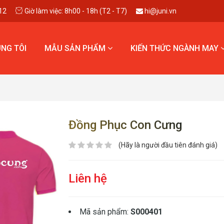
12
Giờ làm việc: 8h00 - 18h (T2 - T7)
hi@juni.vn
NG TÔI
MẪU SẢN PHẨM
KIẾN THỨC NGÀNH MAY
Đồng Phục Con Cưng
(Hãy là người đầu tiên đánh giá)
Liên hệ
Mã sản phẩm:
S000401