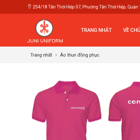
254/18 Tân Thới Hiệp 07, Phường Tân Thới Hiệp, Quận 
TRANG NHẤT
VỀ CHÚ
Trang nhất
Áo thun đồng phục