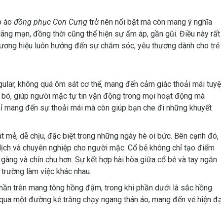
p áo
đồng phục Con Cưng
trở nên nổi bật mà còn mang ý nghĩa
ãng mạn, đồng thời cũng thể hiện sự ấm áp, gần gũi. Điều này rất
hương hiệu luôn hướng đến sự chăm sóc, yêu thương dành cho trẻ
gular, không quá ôm sát cơ thể, mang đến cảm giác thoải mái tuyệ
 bó, giúp người mặc tự tin vận động trong mọi hoạt động mà
hỉ mang đến sự thoải mái mà còn giúp bạn che đi những khuyết
mẻ, dễ chịu, đặc biệt trong những ngày hè oi bức. Bên cạnh đó,
lịch và chuyên nghiệp cho người mặc. Cổ bẻ không chỉ tạo điểm
gàng và chỉn chu hơn. Sự kết hợp hài hòa giữa cổ bẻ và tay ngắn
 trường làm việc khác nhau.
phần trên mang tông hồng đậm, trong khi phần dưới là sắc hồng
qua một đường kẻ trắng chạy ngang thân áo, mang đến vẻ hiện đạ