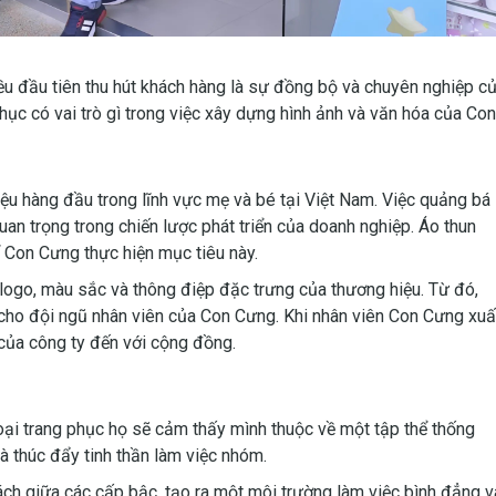
u đầu tiên thu hút khách hàng là sự đồng bộ và chuyên nghiệp c
c có vai trò gì trong việc xây dựng hình ảnh và văn hóa của Con
ệu hàng đầu trong lĩnh vực mẹ và bé tại Việt Nam. Việc quảng bá
an trọng trong chiến lược phát triển của doanh nghiệp. Áo thun
 Con Cưng thực hiện mục tiêu này.
ogo, màu sắc và thông điệp đặc trưng của thương hiệu. Từ đó,
 cho đội ngũ nhân viên của Con Cưng. Khi nhân viên Con Cưng xuấ
 của công ty đến với cộng đồng.
ại trang phục họ sẽ cảm thấy mình thuộc về một tập thể thống
và thúc đẩy tinh thần làm việc nhóm.
ch giữa các cấp bậc, tạo ra một môi trường làm việc bình đẳng v