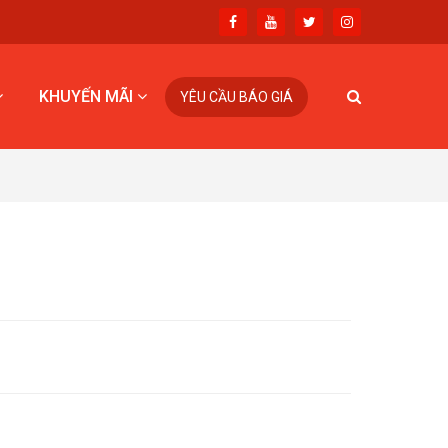
KHUYẾN MÃI
YÊU CẦU BÁO GIÁ