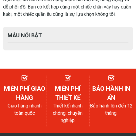
dễ phối đồ. Bạn có kết hợp cùng một chiếc chân váy hay quần
kaki, một chiếc quần âu cũng là sự lựa chọn không tồi.
MẪU NỔI BẬT
MIỄN PHÍ GIAO
MIỄN PHÍ
BẢO HÀNH IN
HÀNG
THIẾT KẾ
ẤN
Giao hàng nhanh
Thiết kế nhanh
Bảo hành lên đến 12
toàn quốc
chóng, chuyên
tháng.
nghiệp