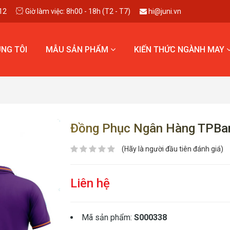
12
Giờ làm việc: 8h00 - 18h (T2 - T7)
hi@juni.vn
NG TÔI
MẪU SẢN PHẨM
KIẾN THỨC NGÀNH MAY
Đồng Phục Ngân Hàng TPBa
(Hãy là người đầu tiên đánh giá)
Liên hệ
Mã sản phẩm:
S000338