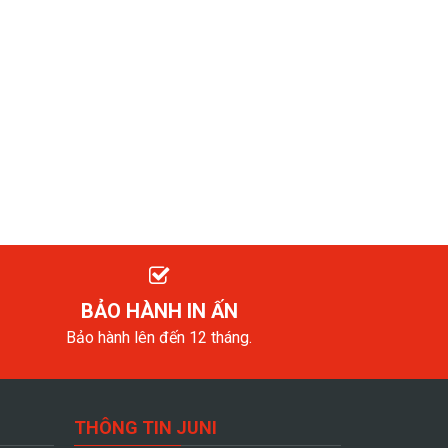
BẢO HÀNH IN ẤN
Bảo hành lên đến 12 tháng.
THÔNG TIN JUNI