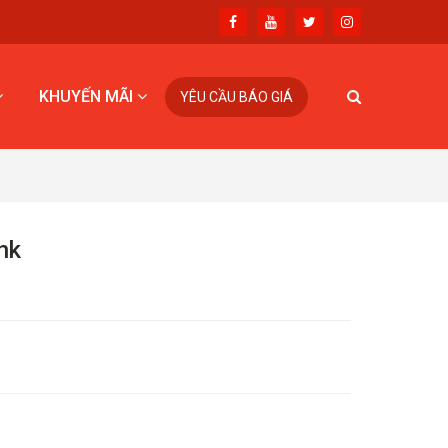
KHUYẾN MÃI
YÊU CẦU BÁO GIÁ
nk