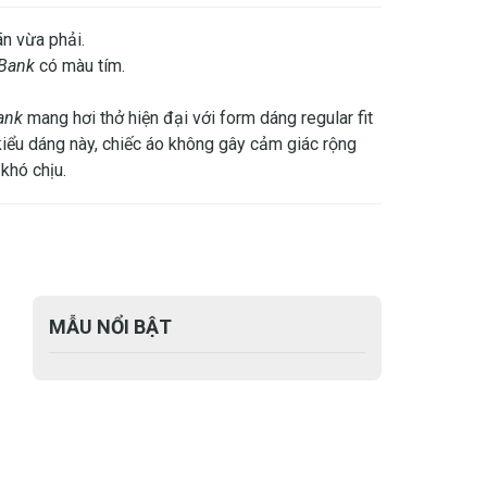
ãn vừa phải.
Bank
có màu tím.
.
ank
mang hơi thở hiện đại với form dáng regular fit
 kiểu dáng này, chiếc áo không gây cảm giác rộng
khó chịu.
MẪU NỔI BẬT