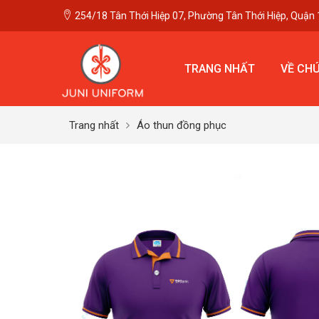
254/18 Tân Thới Hiệp 07, Phường Tân Thới Hiệp, Quận 
TRANG NHẤT
VỀ CHÚ
Trang nhất
Áo thun đồng phục