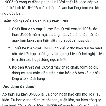
JN006 từ công ty đồng phục Juni! Với chất liệu cao cấp và
thiết kế tinh tế, JN006 chắc chắn sẽ làm hài lòng bạn và đội
ngũ của bạn.
Điểm nổi bật của áo thun sự kiện JN006:
Chất liệu cao cấp
: Được làm từ vải cotton 100%, áo
thun JN006 mềm mại, thoáng mát và thấm hút mồ hôi,
giúp bạn luôn cảm thấy dễ chịu suốt cả ngày dài.
Thiết kế hiện đại
: JN006 có kiểu dáng hiện đại và màu
sắc dễ kết hợp, phù hợp với mọi sự kiện từ hội nghị, triển
lãm đến các hoạt động ngoài trời.
Độ bền tuyệt vời
: Đường may chắc chắn, form áo giữ
dáng tốt sau nhiều lần giặt, đảm bảo độ bền và sự hài
lòng cho khách hàng.
Ứng dụng đa dạng
Áo thun sự kiện JN006 là lựa chọn hoàn hảo cho mọi loại sự
kiện. Dù bạn đang tổ chức hội nghị, triển lãm, sự kiện công ty
hay hoạt động cộng đồng, JN006 sẽ giúp tạo nên một hình