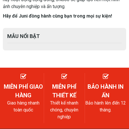
ảnh chuyên nghiệp và ấn tượng.
Hãy để Juni đồng hành cùng bạn trong mọi sự kiện!
MẪU NỔI BẬT
MIỄN PHÍ GIAO
MIỄN PHÍ
BẢO HÀNH IN
HÀNG
THIẾT KẾ
ẤN
Giao hàng nhanh
Thiết kế nhanh
Bảo hành lên đến 12
toàn quốc
chóng, chuyên
tháng.
nghiệp