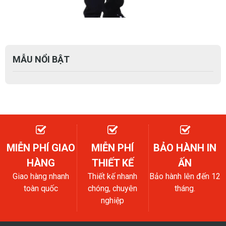
MẪU NỔI BẬT
MIỄN PHÍ GIAO
MIỄN PHÍ
BẢO HÀNH IN
HÀNG
THIẾT KẾ
ẤN
Giao hàng nhanh
Thiết kế nhanh
Bảo hành lên đến 12
toàn quốc
chóng, chuyên
tháng.
nghiệp