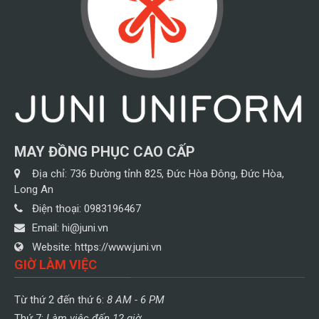
MAY ĐỒNG PHỤC CAO CẤP
Địa chỉ:
736 Đường tỉnh 825, Đức Hòa Đông, Đức Hòa,
Long An
Điện thoại:
0983196467
Email:
hi@juni.vn
Website:
https://www.juni.vn
GIỜ LÀM VIỆC
Từ thứ 2 đến thứ 6:
8 AM - 6 PM
Thứ 7:
Làm việc đến 12 giờ