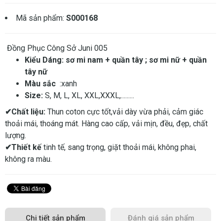
Mã sản phẩm:
S000168
Đồng Phục Công Sở Juni 005
Kiểu Dáng: sơ mi nam + quần tây ; sơ mi nữ + quần
tây nữ
Màu sắc
:xanh
Size:
S, M, L, XL, XXL,XXXL,.........
✔Chất liệu:
Thun coton cực tốt,vải dày vừa phải, cảm giác
thoải mái, thoáng mát. Hàng cao cấp, vải mịn, đều, đẹp, chất
lượng.
✔Thiết kế
tinh tế, sang trọng, giặt thoải mái, không phai,
không ra màu.
Chi tiết sản phẩm
Đánh giá sản phẩm