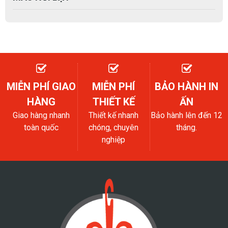
MIỄN PHÍ GIAO
MIỄN PHÍ
BẢO HÀNH IN
HÀNG
THIẾT KẾ
ẤN
Giao hàng nhanh
Thiết kế nhanh
Bảo hành lên đến 12
toàn quốc
chóng, chuyên
tháng.
nghiệp