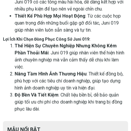
Juni 019 có các tông màu hài hòa, dễ dàng kết hợp với
nhiều phụ kiện để tạo nên vẻ ngoài chỉn chu.
Thiết Kế Phù Hợp Mọi Hoạt Động
: Từ các cuộc họp
quan trọng đến những buổi gặp gỡ đối tác, Juni 019
giúp nhân viên luôn sẵn sàng và tự tin.
Lợi Ích Khi Chọn Đồng Phục Công Sở Juni 019:
Thể Hiện Sự Chuyên Nghiệp Nhưng Không Kém
Phần Thoải Mái
: Juni 019 giúp nhân viên thể hiện hình
ảnh chuyên nghiệp mà vẫn cảm thấy dễ chịu khi làm
việc.
Nâng Tầm Hình Ảnh Thương Hiệu
: Thiết kế đồng bộ,
phù hợp với các tiêu chí doanh nghiệp, giúp tạo dựng
hình ảnh doanh nghiệp uy tín và hiện đại.
Độ Bền Và Tiết Kiệm
: Chất liệu bền bỉ, dễ bảo quản
giúp tối ưu chi phí cho doanh nghiệp khi trang bị đồng
phục lâu dài.
MẪU NỔI BẬT