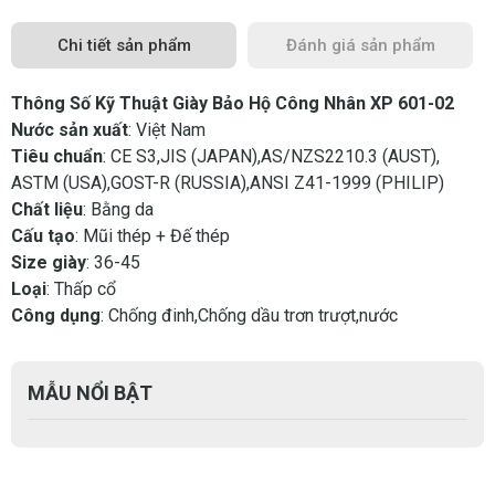
Chi tiết sản phẩm
Đánh giá sản phẩm
Thông Số Kỹ Thuật Giày Bảo Hộ Công Nhân XP 601-02
Nước sản xuất
: Việt Nam
Tiêu chuẩn
: CE S3,JIS (JAPAN),AS/NZS2210.3 (AUST),
ASTM (USA),GOST-R (RUSSIA),ANSI Z41-1999 (PHILIP)
Chất liệu
: Bằng da
Cấu tạo
: Mũi thép + Đế thép
Size giày
: 36-45
Loại
: Thấp cổ
Công dụng
: Chống đinh,Chống dầu trơn trượt,nước
MẪU NỔI BẬT