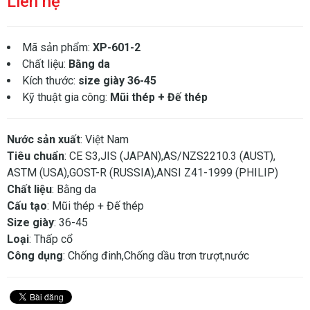
Liên hệ
Mã sản phẩm:
XP-601-2
Chất liệu:
Bằng da
Kích thước:
size giày 36-45
Kỹ thuật gia công:
Mũi thép + Đế thép
Nước sản xuất
: Việt Nam
Tiêu chuẩn
: CE S3,JIS (JAPAN),AS/NZS2210.3 (AUST),
ASTM (USA),GOST-R (RUSSIA),ANSI Z41-1999 (PHILIP)
Chất liệu
: Bằng da
Cấu tạo
: Mũi thép + Đế thép
Size giày
: 36-45
Loại
: Thấp cổ
Công dụng
: Chống đinh,Chống dầu trơn trượt,nước