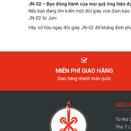
JN-02 – Bạn đồng hành của mọi quý ông hiện đạ
Nếu bạn đang tìm kiếm một đôi giày vừa đảm bảo 
JN-02 từ Juni.
Hãy sở hữu ngay đôi giày JN-02 để khẳng định pho
MIỄN PHÍ GIAO HÀNG
Giao hàng nhanh toàn quốc
GIỜ L
Từ thứ 
Thứ 7:
L