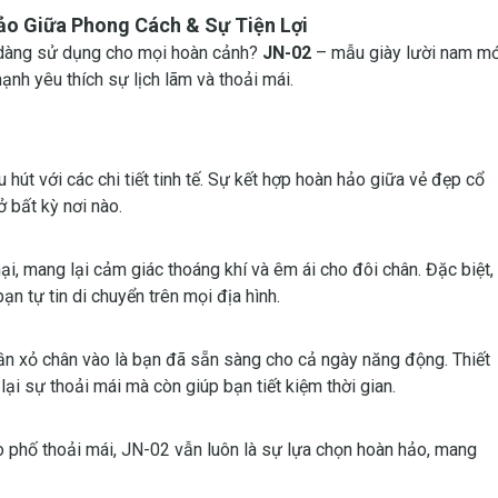
ảo Giữa Phong Cách & Sự Tiện Lợi
ễ dàng sử dụng cho mọi hoàn cảnh?
JN-02
– mẫu giày lười nam mớ
nh yêu thích sự lịch lãm và thoải mái.
út với các chi tiết tinh tế. Sự kết hợp hoàn hảo giữa vẻ đẹp cổ
ở bất kỳ nơi nào.
i, mang lại cảm giác thoáng khí và êm ái cho đôi chân. Đặc biệt,
ạn tự tin di chuyển trên mọi địa hình.
ần xỏ chân vào là bạn đã sẵn sàng cho cả ngày năng động. Thiết
i sự thoải mái mà còn giúp bạn tiết kiệm thời gian.
 phố thoải mái, JN-02 vẫn luôn là sự lựa chọn hoàn hảo, mang