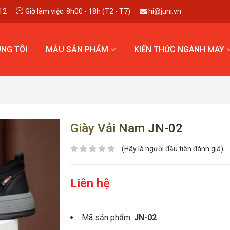
12
Giờ làm việc: 8h00 - 18h (T2 - T7)
hi@juni.vn
NG TÔI
MẪU SẢN PHẨM
KIẾN THỨC NGÀNH MAY
Giày Vải Nam JN-02
(Hãy là người đầu tiên đánh giá)
Liên hệ
Mã sản phẩm:
JN-02