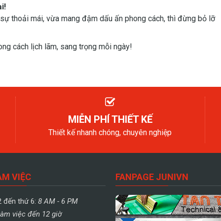
i!
sự thoải mái, vừa mang đậm dấu ấn phong cách, thì đừng bỏ lỡ
ng cách lịch lãm, sang trọng mỗi ngày!
MIỄN PHÍ THIẾT KẾ
Thiết kế nhanh chóng, chuyên nghiệp
ÀM VIỆC
FANPAGE JUNIVN
2 đến thứ 6:
8 AM - 6 PM
àm việc đến 12 giờ