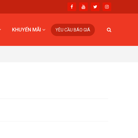
KHUYẾN MÃI
YÊU CẦU BÁO GIÁ