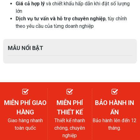
Giá cả hợp lý
và chiết khấu hấp dẫn khi đặt số lượng
lớn
Dịch vụ tư vấn và hỗ trợ chuyên nghiệp
, tùy chỉnh
theo yêu cầu của từng doanh nghiệp
MẪU NỔI BẬT
MIỄN PHÍ GIAO
MIỄN PHÍ
BẢO HÀNH IN
HÀNG
THIẾT KẾ
ẤN
Giao hàng nhanh
Thiết kế nhanh
Bảo hành lên đến 12
toàn quốc
chóng, chuyên
tháng.
nghiệp