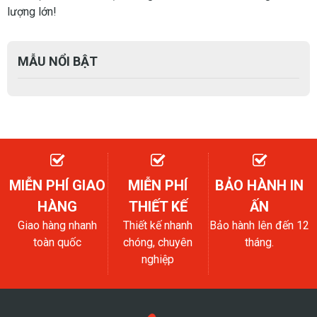
lượng lớn!
MẪU NỔI BẬT
MIỄN PHÍ GIAO
MIỄN PHÍ
BẢO HÀNH IN
HÀNG
THIẾT KẾ
ẤN
Giao hàng nhanh
Thiết kế nhanh
Bảo hành lên đến 12
toàn quốc
chóng, chuyên
tháng.
nghiệp