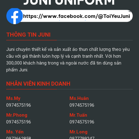
THÔNG TIN JUNI
Juni chuyên thiết kế và sản xuất áo thun chất lượng theo yêu
cầu với giá thành luôn hợp lý và cạnh tranh nhất. Với hơn
300,000 khách hàng trong và ngoài nước đã tin dùng sản
phẩm Juni.
NHÂN VIÊN KINH DOANH
Ms.My
Ms.Huân
0974575196
0974575196
Mr.Phong
Mr.Tuấn
0974575196
0974575196
Ms. Yến
Mr.Long
0973662858
0977799247