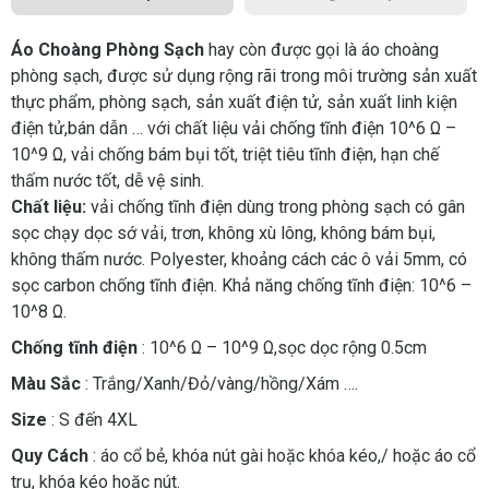
Áo Choàng Phòng Sạch
hay còn được gọi là áo choàng
phòng sạch, được sử dụng rộng rãi trong môi trường sản xuất
thực phẩm, phòng sạch, sản xuất điện tử, sản xuất linh kiện
điện tử,bán dẫn … với chất liệu vải chống tĩnh điện 10­­^6 Ω –
10^­­9 Ω, vải chống bám bụi tốt, triệt tiêu tĩnh điện, hạn chế
thấm nước tốt, dễ vệ sinh.
Chất liệu:
vải chống tĩnh điện dùng trong phòng sạch có gân
sọc chạy dọc sớ vải, trơn, không xù lông, không bám bụi,
không thấm nước. Polyester, khoảng cách các ô vải 5mm, có
sọc carbon chống tĩnh điện. Khả năng chống tĩnh điện: 10^6 –
10^8 Ω.
Chống tĩnh điện
: 10­­^6 Ω – 10^­­9 Ω,sọc dọc rộng 0.5cm
Màu Sắc
: Trắng/Xanh/Đỏ/vàng/hồng/Xám ….
Size
: S đến 4XL
Quy Cách
: áo cổ bẻ, khóa nút gài hoặc khóa kéo,/ hoặc áo cổ
trụ, khóa kéo hoặc nút.