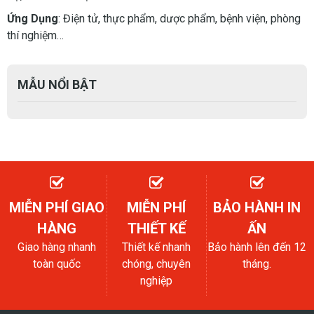
Ứng Dụng
: Điện tử, thực phẩm, dược phẩm, bệnh viện, phòng
thí nghiệm…
MẪU NỔI BẬT
MIỄN PHÍ GIAO
MIỄN PHÍ
BẢO HÀNH IN
HÀNG
THIẾT KẾ
ẤN
Giao hàng nhanh
Thiết kế nhanh
Bảo hành lên đến 12
toàn quốc
chóng, chuyên
tháng.
nghiệp