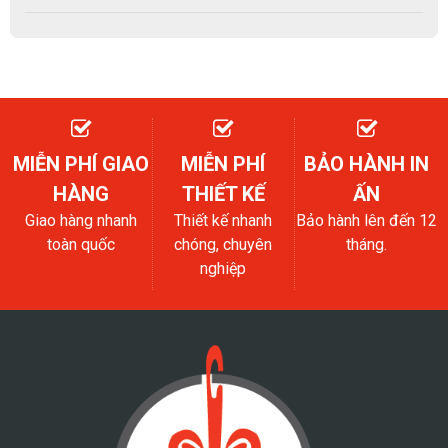
MIỄN PHÍ GIAO
MIỄN PHÍ
BẢO HÀNH IN
HÀNG
THIẾT KẾ
ẤN
Giao hàng nhanh
Thiết kế nhanh
Bảo hành lên đến 12
toàn quốc
chóng, chuyên
tháng.
nghiệp