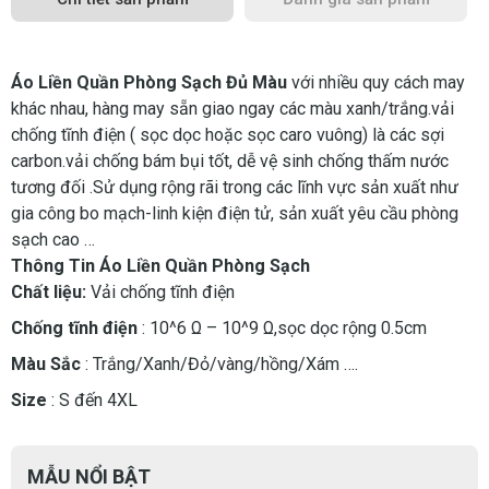
Áo Liền Quần Phòng Sạch Đủ Màu
với nhiều quy cách may
khác nhau, hàng may sẵn giao ngay các màu xanh/trắng.vải
chống tĩnh điện ( sọc dọc hoặc sọc caro vuông) là các sợi
carbon.vải chống bám bụi tốt, dễ vệ sinh chống thấm nước
tương đối .Sử dụng rộng rãi trong các lĩnh vực sản xuất như
gia công bo mạch-linh kiện điện tử, sản xuất yêu cầu phòng
sạch cao …
Thông Tin Áo Liền Quần Phòng Sạch
Chất liệu:
Vải chống tĩnh điện
Chống tĩnh điện
: 10­­^6 Ω – 10^­­9 Ω,sọc dọc rộng 0.5cm
Màu Sắc
: Trắng/Xanh/Đỏ/vàng/hồng/Xám ….
Size
: S đến 4XL
MẪU NỔI BẬT