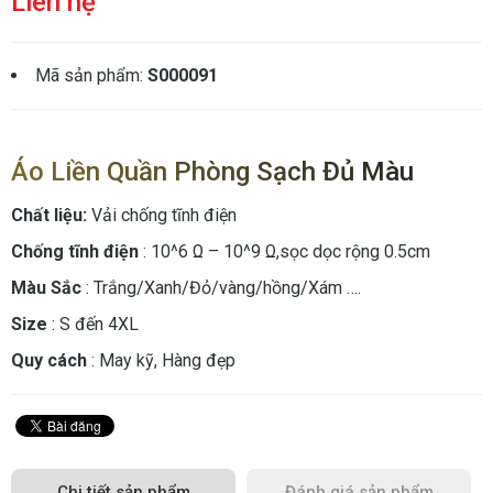
Liên hệ
Mã sản phẩm:
S000091
Áo Liền Quần Phòng Sạch Đủ Màu
Chất liệu:
Vải chống tĩnh điện
Chống tĩnh điện
: 10­­^6 Ω – 10^­­9 Ω,sọc dọc rộng 0.5cm
Màu Sắc
: Trắng/Xanh/Đỏ/vàng/hồng/Xám ….
Size
: S đến 4XL
Quy cách
: May kỹ, Hàng đẹp
Chi tiết sản phẩm
Đánh giá sản phẩm