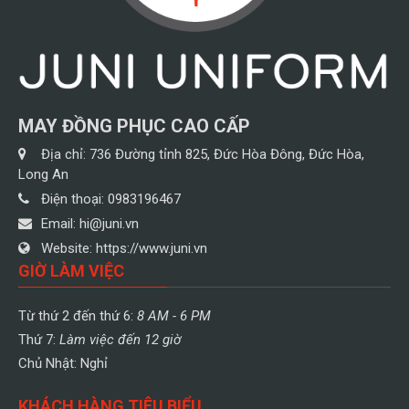
MAY ĐỒNG PHỤC CAO CẤP
Địa chỉ:
736 Đường tỉnh 825, Đức Hòa Đông, Đức Hòa,
Long An
Điện thoại:
0983196467
Email:
hi@juni.vn
Website:
https://www.juni.vn
GIỜ LÀM VIỆC
Từ thứ 2 đến thứ 6:
8 AM - 6 PM
Thứ 7:
Làm việc đến 12 giờ
Chủ Nhật: Nghỉ
KHÁCH HÀNG TIÊU BIỂU