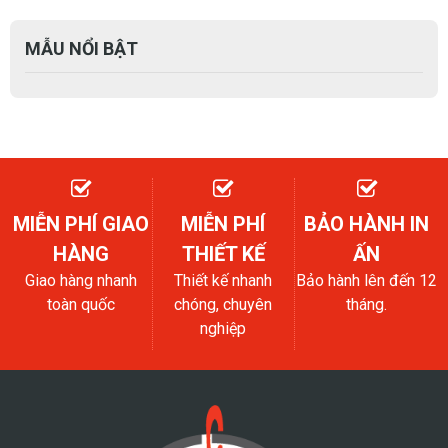
MẪU NỔI BẬT
MIỄN PHÍ GIAO
MIỄN PHÍ
BẢO HÀNH IN
HÀNG
THIẾT KẾ
ẤN
Giao hàng nhanh
Thiết kế nhanh
Bảo hành lên đến 12
toàn quốc
chóng, chuyên
tháng.
nghiệp